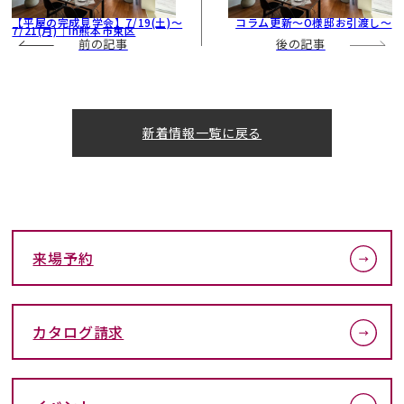
【平屋の完成見学会】7/19(土)～
コラム更新～O様邸お引渡し～
7/21(月)｜in熊本市東区
前の記事
後の記事
新着情報一覧に戻る
来場予約
カタログ請求